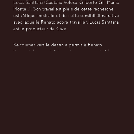
Lucas Santtana (Caetano Veloso, Gilberto Gil, Marisa
Monte...). Son travail est plein de cette recherche
esthétique musicale et de cette sensibilité narrative
avec laquelle Renato adore travailler. Lucas Santtana
est le producteur de Cave.
Se tourner vers le dessin a permis à Renato
Baccarat de revenir à la musique avec une fraîcheur
nouvelle, il en découle une mélancolie douce mise
en musique.